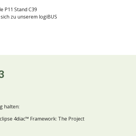
lle P11 Stand C39
 sich zu unserem logiBUS
3
g halten:
Eclipse 4diac™ Framework: The Project