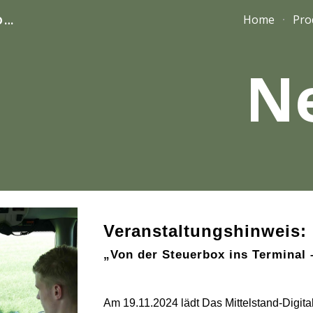
logiBUS - your process under control
Home
Pro
ip to main content
Skip to navigat
N
Veranstaltungshinweis:
„Von der Steuerbox ins Terminal
Am 19.11.2024 lädt Das Mittelstand-Digi